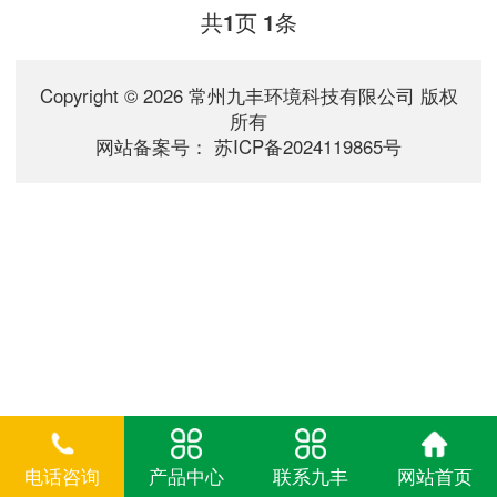
用两级除尘，一级旋风除尘或者初效除
共
页
条
1
1
尘二级布袋除尘，由于安全原因，现在
很多也用湿式除尘法，若干式除尘需配
备消防喷淋、温度传感、压力传感以及
Copyright © 2026 常州九丰环境科技有限公司 版权
隔爆阀、泄爆装置等。...
所有
网站备案号：
苏ICP备2024119865号
电话咨询
产品中心
联系九丰
网站首页